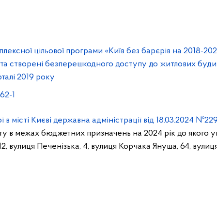
лексної цільової програми «Київ без барєрів на 2018-202
11, та створені безперешкодного доступу до житлових буд
арталі 2019 року
62-1
 місті Києві державна адміністрації від 18.03.2024 №22
нту в межах бюджетних призначень на 2024 рік до якого у
2, вулиця Печенізька, 4, вулиця Корчака Януша, 64, вулиця