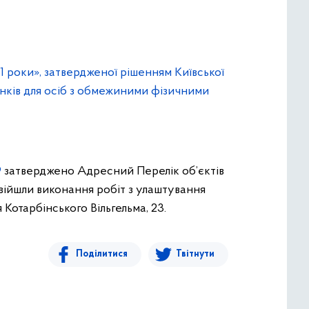
1 роки», затвердженої рішенням Київської
инків для осіб з обмежиними фізичними
9
затверджено Адресний Перелік об’єктів
війшли виконання робіт з улаштування
 Котарбінського Вільгельма, 23.
Поділитися
Твітнути