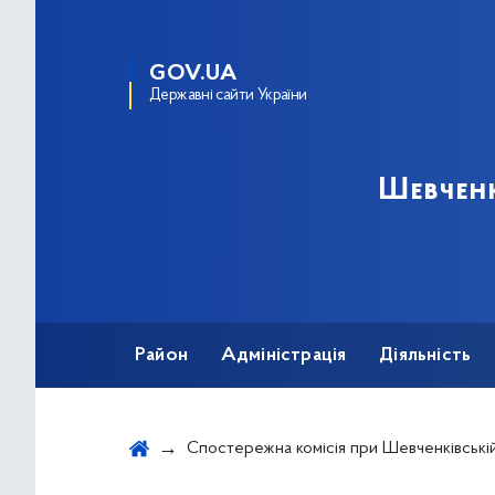
GOV.UA
Державні сайти України
Шевченк
Район
Адміністрація
Діяльність
Спостережна комісія при Шевченківській районній в місті Києві державній адміні