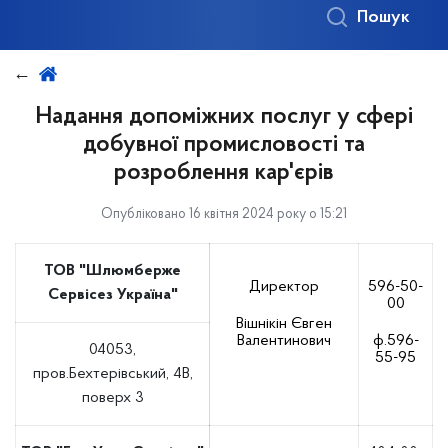
Пошук
Надання допоміжних послуг у сфері
добувної промисловості та
розроблення кар'єрів
Опубліковано 16 квітня 2024 року о 15:21
ТОВ "Шлюмберже
Директор
596-50-
Сервісез Україна"
00
Вішнікін Євген
Валентинович
ф.596-
04053,
55-95
пров.Бехтерівський, 4В,
поверх 3