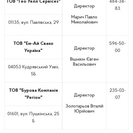
ТОВ "Гео Уелл Сервісез"
484-38-
Директор
83
Марич Павло
Миколайович
01135, вул. Павлівська, 29
ТОВ "Ем-Ай Свако
596-50-
Директор
Україна"
00
Вішнікін Євген
Васильович
04053 Кудрявський Узвіз,
5Б
ТОВ "Бурова Компанія
235-03-
Директор
"Регіон"
07
Золотарьов Віталій
Юрійович
01601, вул. Пушкінська, 25
Б