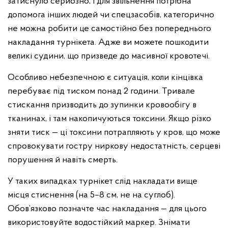
затиснуло серйозно, і для звільнення потрібна
допомога інших людей чи спецзасобів, категорично
не можна робити це самостійно без попереднього
накладання турнікета. Адже ви можете пошкодити
великі судини, що призведе до масивної кровотечі.
Особливо небезпечною є ситуація, коли кінцівка
перебуває під тиском понад 2 години. Тривале
стискання призводить до зупинки кровообігу в
тканинах, і там накопичуються токсини. Якщо різко
зняти тиск — ці токсини потрапляють у кров, що може
спровокувати гостру ниркову недостатність, серцеві
порушення й навіть смерть.
У таких випадках турнікет слід накладати вище
місця стиснення (на 5–8 см, не на суглоб).
Обов’язково позначте час накладання — для цього
використовуйте водостійкий маркер. Знімати