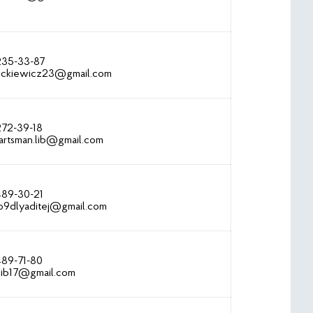
 235-33-87
mickiewicz23@gmail.com
272-39-18
artsman.lib@gmail.com
489-30-21
io9dlyaditej@gmail.com
489-71-80
slib17@gmail.com