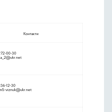
Контакти
 272-00-30
la_2@ukr.net
236-12-30
m5-viznuk@ukr.net