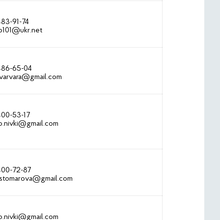
483-91-74
io101@ukr.net
 486-65-04
lvarvara@gmail.com
400-53-17
io.nivki@gmail.com
400-72-87
ostomarova@gmail.com
io.nivki@gmail.com