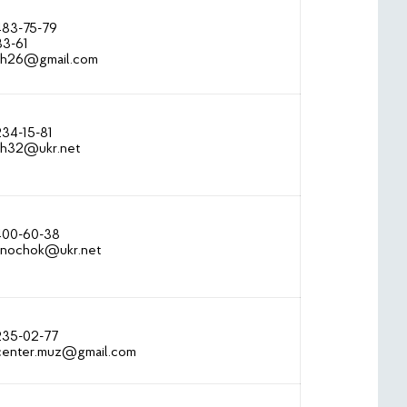
483-75-79
33-61
sh26@gmail.com
234-15-81
h32@ukr.net
 400-60-38
inochok@ukr.net
 235-02-77
center.muz@gmail.com