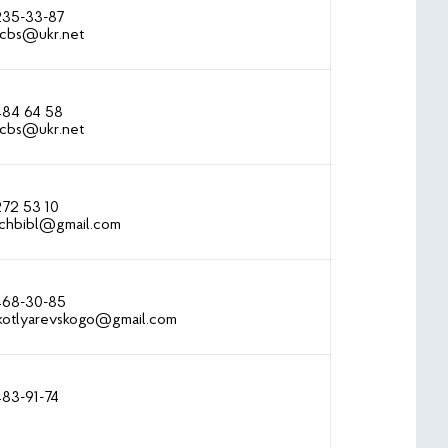
 235-33-87
cbs@ukr.net
484 64 58
cbs@ukr.net
272 53 10
ichbibl@gmail.com
 468-30-85
.kotlyarevskogo@gmail.com
483-91-74