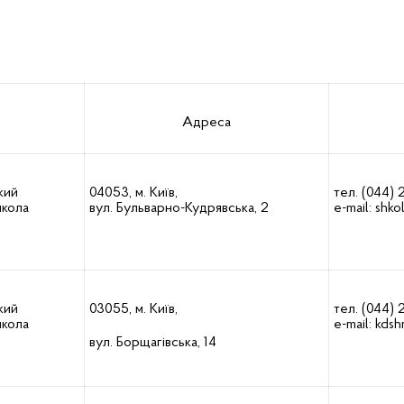
Адреса
кий
04053, м. Київ,
тел. (044)
школа
вул. Бульварно-Кудрявська, 2
e-mail:
shko
кий
03055, м. Київ,
тел. (044) 
школа
e-mail:
kdsh
вул. Борщагівська, 14