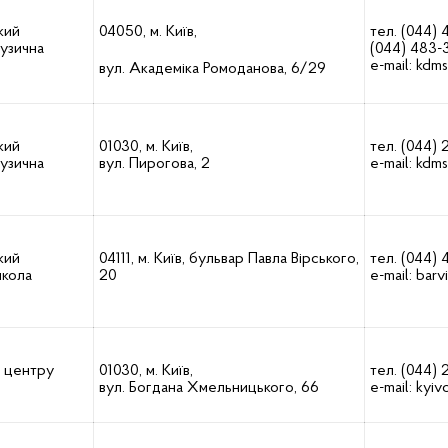
кий
04050, м. Київ,
тел. (044) 
музична
(044) 483-
e-mail:
kdm
вул. Академіка Ромоданова, 6/29
кий
01030, м. Київ,
тел. (044) 
музична
вул. Пирогова, 2
e-mail:
kdms
кий
04111, м. Київ, бульвар Павла Вірського,
тел. (044)
школа
20
e-mail:
barv
о центру
01030, м. Київ,
тел. (044)
вул. Богдана Хмельницького, 66
e-mail:
kyiv