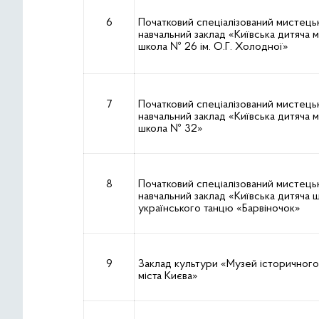
6
Початковий спеціалізований мистець
навчальний заклад «Київська дитяча 
школа № 26 ім. О.Г. Холодної»
7
Початковий спеціалізований мистець
навчальний заклад «Київська дитяча 
школа № 32»
8
Початковий спеціалізований мистець
навчальний заклад «Київська дитяча 
українського танцю «Барвіночок»
9
Заклад культури «Музей історичног
міста Києва»