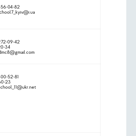
 456-04-82
school7_kyiv@i.ua
 272-09-42
20-34
vdmc8@gmail.com
400-52-81
60-23
chool_11@ukr.net