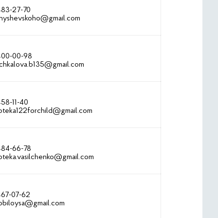
483-27-70
nyshevskoho@gmail.com
 400-00-98
chkalova.b135@gmail.com
458-11-40
ioteka122forchild@gmail.com
 484-66-78
ioteka.vasilchenko@gmail.com
467-07-62
iobiloysa@gmail.com