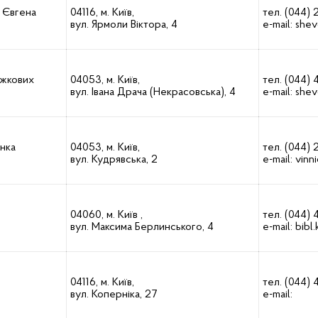
і Євгена
04116, м. Київ,
тел. (044)
вул. Ярмоли Віктора, 4
e-mail:
shev
ижкових
04053, м. Київ,
тел. (044) 
вул. Івана Драча (Некрасовська), 4
e-mail:
shev
енка
04053, м. Київ,
тел. (044) 
вул. Кудрявська, 2
e-mail:
vinn
о
04060, м. Київ ,
тел. (044)
вул. Максима Берлинського, 4
e-mail:
bibl
04116, м. Київ,
тел. (044) 
вул. Коперніка, 27
e-mail: