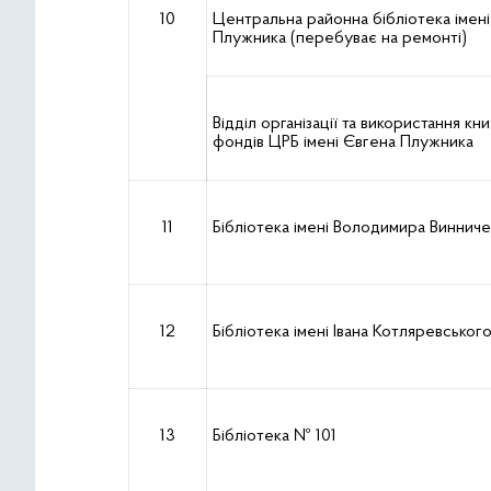
10
Центральна районна бібліотека імен
Плужника (перебуває на ремонті)
Відділ організації та використання кн
фондів ЦРБ імені Євгена Плужника
11
Бібліотека імені Володимира Виннич
12
Бібліотека імені Івана Котляревськог
13
Бібліотека № 101