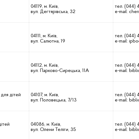
04119, м. Київ,
тел. (044) 
вул. Дегтярівська, 32
e-mail:
cher
04111, м. Київ,
тел. (044)
вул. Салютна, 19
e-mail: і
pbo
04112, м. Київ,
тел. (044) 
вул. Парково-Сирецька, 11А
e-mail:
bibl
 для дітей
04107, м. Київ,
тел. (044)
вул. Половецька, 7/13
e-mail:
bibl
дітей
04086, м. Київ,
тел. (044) 
вул. Олени Теліги, 35
e-mail:
bibl