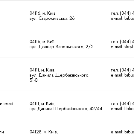
04116, м. Київ,
тел. (044) 
вул. Старокиївська, 26
e-mail:
bibl
04116, м. Київ,
тел. (044)
вул. Довнар-Запольського, 2/2
e-mail:
skry
04111, м. Київ,
тел. (044) 
вул. Данила Щербаківського,
e-mail:
bibl
51-В
и імені
04111, м. Київ,
тел. (044) 
вул.Данила Щербаківського, 42/44
e-mail:
libk
ли
04128, м. Київ,
e-mail:
bibl