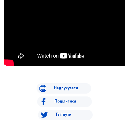
Надрукувати
Поділитися
Твітнути