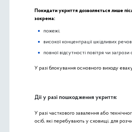
Покидати укриття дозволяється лише після 
зокрема:
пожежі;
високої концентрації шкідливих речов
повної відсутності повітря чи загрози 
У разі блокування основного виходу еваку
Дії у разі пошкодження укриття:
У разі часткового завалення або технічно
осіб, які перебувають у сховищі, для розч