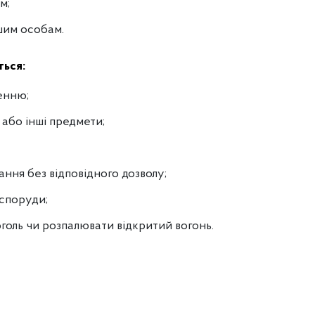
м;
ншим особам.
ться:
енню;
або інші предмети;
ння без відповідного дозволу;
 споруди;
голь чи розпалювати відкритий вогонь.