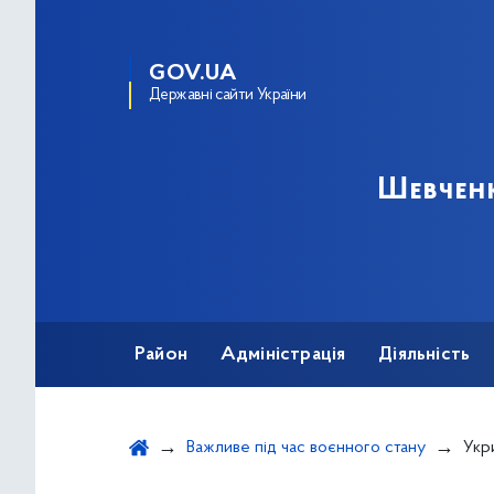
GOV.UA
Державні сайти України
Шевченк
Район
Адміністрація
Діяльність
Важливе під час воєнного стану
Укрит