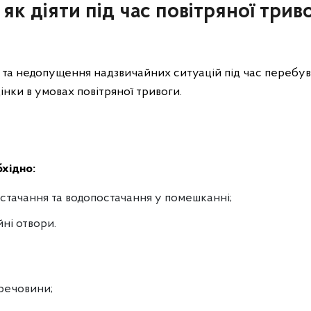
як діяти під час повітряної трив
 та недопущення надзвичайних ситуацій під час перебув
інки в умовах повітряної тривоги.
бхідно:
стачання та водопостачання у помешканні;
йні отвори.
речовини;