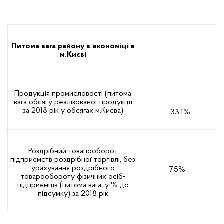
Питома вага району в економіці в
м.Києві
Продукція промисловості (питома
вага обсягу реалізованої продукції
за 2018 рік у обсягах м.Києва)
33,1%
Роздрібний товапооборот
підприємств роздрібної торгівлі, без
урахування роздрібного
7,5%
товарообороту фізичних осіб-
підприємців (питома вага, у % до
підсумку) за 2018 рік