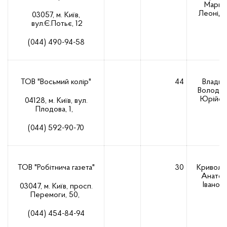
Марин
Леоніді
03057, м. Київ,
вул.Є.Потьє, 12
(044) 490-94-58
ТОВ "Восьмий колір"
44
Владик
Володи
Юрійов
04128, м. Київ, вул.
Плодова, 1,
(044) 592-90-70
ТОВ "Робітнича газета"
30
Кривола
Анатол
Іванов
03047, м. Київ, просп.
Перемоги, 50,
(044) 454-84-94