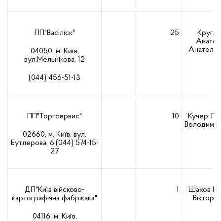
ПП"Васіліск"
25
Кругло
Анатол
Анатолій
04050, м. Київ,
вул.Мельнікова, 12
(044) 456-51-13
ПП"Торгсервис"
10
Кучер Ле
Володими
02660, м. Київ, вул.
Бутлерова, 6,(044) 574-15-
27
ДП"Київ війсково-
1
Шахов Ві
картографічна фабрікака"
Вікторо
04116, м. Київ,