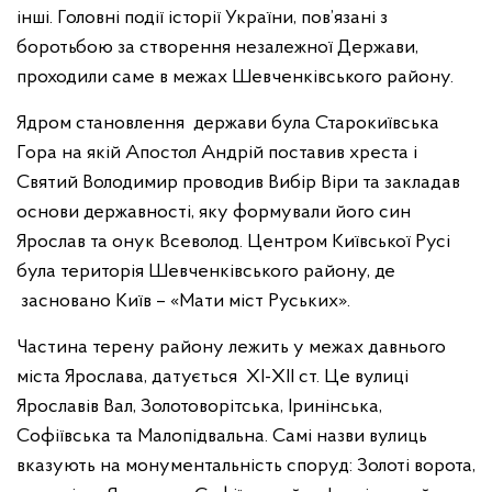
інші. Головні події історії України, пов’язані з
боротьбою за створення незалежної Держави,
проходили саме в межах Шевченківського району.
Ядром становлення держави була Старокиївська
Гора на якій Апостол Андрій поставив хреста і
Святий Володимир проводив Вибір Віри та закладав
основи державності, яку формували його син
Ярослав та онук Всеволод. Центром Київської Русі
була територія Шевченківського району, де
засновано Київ – «Мати міст Руських».
Частина терену району лежить у межах давнього
міста Ярослава, датується XI-XII ст. Це вулиці
Ярославів Вал, Золотоворітська, Іринінська,
Софіївська та Малопідвальна. Самі назви вулиць
вказують на монументальність споруд: Золоті ворота,