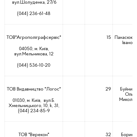
вул.Шолуденка, 27/6
(044) 236-61-48
ТОВ"Агрополіграфсервіс"
15
Панасюк В
Іванов
04050, м. Київ,
вул.Мельникова, 12
(044) 536-10-20
ТОВ Видавництво "Логос"
29
Буйниць
Ольга
Миколаї
01030, м. Київ, вул.Б.
Хмельницького, 10, k, 31,
(044) 234-85-9
ТОВ "Верекон"
32
Борисо