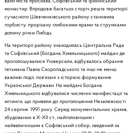
вали міста Ярослава, Софіївський та Іринінський
монастир. Впродовж багатьох сторіч решта території
сучасного Шевченківського району становила
горбисту, прорізану глибокими ярами та струмками
долину річки Либідь.
На території району знаходилась Центральна Рада
та Софіївський (Богдана Хмельницького) майдан де
проголошувалися Універсали, відбувалось обрання
гетьмана Павла Скоропадського та інші не менш
важливі події, пов’язані з історією формування
Української Держави. На майдані Богдана
Хмельницького відбувалися численні маніфестації та
мітинги, що привели до проголошення Незалежності
24 серпня 1991 року. Серед монументальних храмів,
збудованих в X-XII ст., найголовнішим і
найвеличнішим є Софіївський собор, зведений за