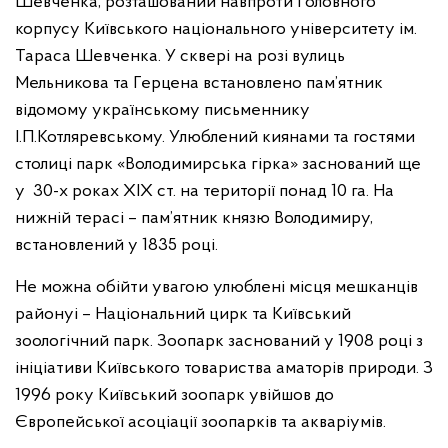
Шевченка, розташований навпроти Головного
корпусу Київського національного університету ім.
Тараса Шевченка. У сквері на розі вулиць
Мельникова та Герцена встановлено пам’ятник
відомому українському письменнику
І.П.Котляревському. Улюблений киянами та гостями
столиці парк «Володимирська гірка» заснований ще
у 30-х роках XIX ст. на території понад 10 га. На
нижній терасі – пам’ятник князю Володимиру,
встановлений у 1835 році.
Не можна обійти увагою улюблені місця мешканців
районуі – Національний цирк та Київський
зоологічний парк. Зоопарк заснований у 1908 році з
ініціативи Київського товариства аматорів природи. З
1996 року Київський зоопарк увійшов до
Європейської асоціації зоопарків та акваріумів.