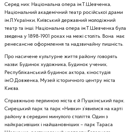
Серед них: Національна опера ім.Т.Шевченка,
Національний академічний театр російської драми
ім.Л.Українки, Київський державний молодіжний
театр та інші. Національна опера ім.Т.Шевченка була
зведена у 1898-1901 роках на межі століть. Вона має
ренесансне оформлення та надзвичайну пишність.
Про насичене культурне життя району говорять
назви: Будинок художника, Будинок учених,
Республіканський будинок актора, кіностудія
ім.О.Довженка, Музей історичного центру міста
Києва.
Справжньою перлиною міста є й Пушкінський парк.
Сирецький парк та парк «Нивки» з’явилися на карті
району в середині минулого століття. Один з
найкрасивіших і найшановніших – парк Тараса