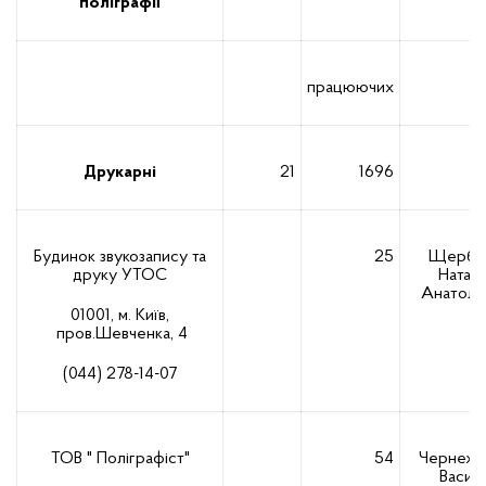
поліграфії
працюючих
Друкарні
21
1696
Будинок звукозапису та
25
Щерба
друку УТОС
Наталі
Анатолії
01001, м. Київ,
пров.Шевченка, 4
(044) 278-14-07
ТОВ " Поліграфіст"
54
Чернеже
Васил