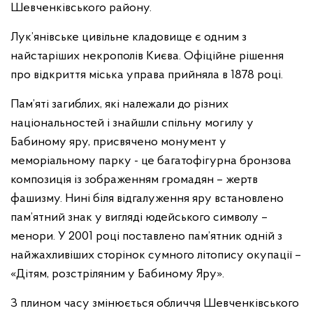
Шевченківського району.
Лук’янівське цивільне кладовище є одним з
найстаріших некрополів Києва. Офіційне рішення
про відкриття міська управа прийняла в 1878 році.
Пам’яті загиблих, які належали до різних
національностей і знайшли спільну могилу у
Бабиному яру, присвячено монумент у
меморіальному парку - це багатофігурна бронзова
композиція із зображенням громадян – жертв
фашизму. Нині біля відгалуження яру встановлено
пам’ятний знак у вигляді юдейського символу –
менори. У 2001 році поставлено пам’ятник одній з
найжахливіших сторінок сумного літопису окупації –
«Дітям, розстріляним у Бабиному Яру».
З плином часу змінюється обличчя Шевченківського