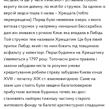
місцевість ще у часи Київської Русі являла собою
вкриту лісом долину, по якій біг струмок. За однією із
версій звідси пішла її назва – Хрещата (тобто
перехрещена). Поряд було невелике озеро, з якого
витікав струмок у напрямку нинішньої Бессарабки,
далі він зливався з річкою Клов, яка впадала в Либідь.
Той струмок теж називали Хрещатим. Це був лівий
приток Либіді, який і по нині біжить під товщиною
асфальту у колекторі. Перші будинки на Хрещатику
з’являються у 1797 році. Тогочасні діючі правила і
закони забудови міста та розумні умови
кредитування робили справу забудови Києва кінця
XVIII – початку XIX ст. взаємовигідною. Саме на
зламі цих століть були зведені багатоповерхові
прибуткові житлові будинки, готелі, які досі
становлять найпрестижнішу частину старого
житлового фонду та багатої архітектурної спадщини