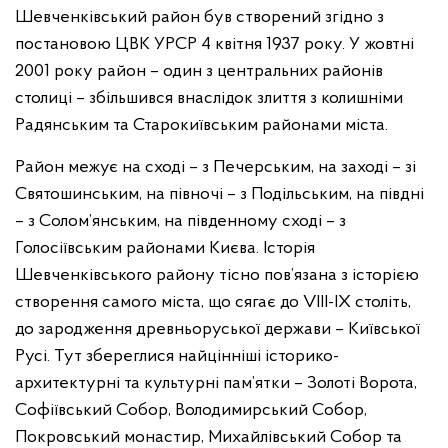
Шевченківський район був створений згідно з
постановою ЦВК УРСР 4 квітня 1937 року. У жовтні
2001 року район – один з центральних районів
столиці – збільшився внаслідок злиття з колишніми
Радянським та Старокиївським районами міста.
Район межує на сході – з Печерським, на заході – зі
Святошинським, на півночі – з Подільським, на півдні
– з Солом’янським, на південному сході – з
Голосіївським районами Києва. Історія
Шевченківського району тісно пов’язана з історією
створення самого міста, що сягає до VIII-IX століть,
до зародження древньоруської держави – Київської
Русі. Тут збереглися найцінніші історико-
архитектурні та культурні пам’ятки – Золоті Ворота,
Софіївський Собор, Володимирський Собор,
Покровський монастир, Михайлівський Собор та