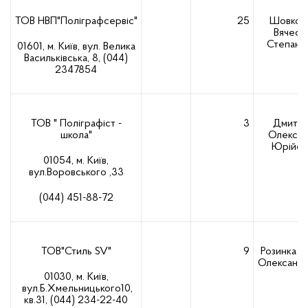
ТОВ НВП"Поліграфсервіс"
25
Шовкол
Вячесл
Степано
01601, м. Київ, вул. Велика
Васильківська, 8, (044)
2347854
ТОВ " Поліграфіст -
3
Дмитрі
школа"
Олекса
Юрійов
01054, м. Київ,
вул.Воровського ,33
(044) 451-88-72
ТОВ"Стиль SV"
9
Розинка Ві
Олександ
01030, м. Київ,
вул.Б.Хмельницького10,
кв.31, (044) 234-22-40