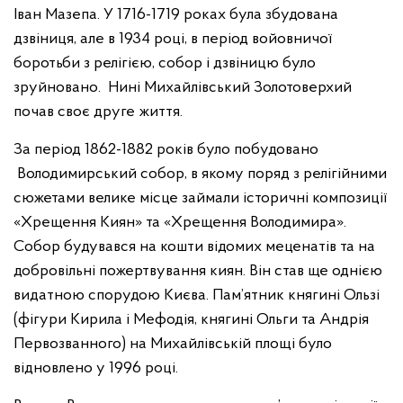
Іван Мазепа. У 1716-1719 роках була збудована
дзвіниця, але в 1934 році, в період войовничої
боротьби з релігією, собор і дзвіницю було
зруйновано. Нині Михайлівський Золотоверхий
почав своє друге життя.
За період 1862-1882 років було побудовано
Володимирський собор, в якому поряд з релігійними
сюжетами велике місце займали історичні композиції
«Хрещення Киян» та «Хрещення Володимира».
Собор будувався на кошти відомих меценатів та на
добровільні пожертвування киян. Він став ще однією
видатною спорудою Києва. Пам’ятник княгині Ользі
(фігури Кирила і Мефодія, княгині Ольги та Андрія
Первозванного) на Михайлівській площі було
відновлено у 1996 році.