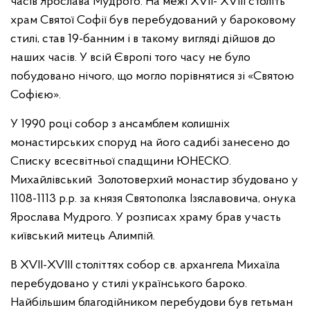
часів Ярослава Мудрого. На межі XVII- XVIII століть
храм Святої Софії був перебудований у бароковому
стилі, став 19-банним і в такому вигляді дійшов до
наших часів. У всій Європі того часу не було
побудовано нічого, що могло порівнятися зі «Святою
Софією».
У 1990 році собор з ансамблем колишніх
монастирських споруд на його садибі занесено до
Списку всесвітньої спадщини ЮНЕСКО.
Михайлівський Золотоверхий монастир збудовано у
1108-1113 р.р. за князя Святополка Ізяславовича, онука
Ярослава Мудрого. У розписах храму брав участь
київський митець Алимпій.
В XVII-XVIII століттях собор св. архангела Михаїла
перебудовано у стилі українського бароко.
Найбільшим благодійником перебудови був гетьман