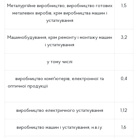
Металургійне виробництво, виробництво готових
1,5
металевих виробів, крім виробництва машин і
устаткування
Машинобудування, крім ремонту і монтажу машин
3,2
і устаткування
у тому числі
виробництво комп'ютерів, електронної та
0,4
оптичної продукції
виробництво електричного устаткування
1,12
виробництво машин і устаткування, н.в.і.у.
1,6