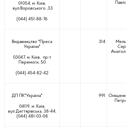
Павлов
01054, м. Київ,
вул.Воровського ,33
(044) 451-88-76
Видавництво "Преса
314
Мельн
України"
Сергі
Анатолій
03047, м. Київ, пр-т
Перемоги, 50
(044) 454-82-42
ДП ПК"Україна"
991
Оніщенко
Петров
04119, м. Київ,
вул.Дегтярівська, 38-44,
(044) 481-03-08