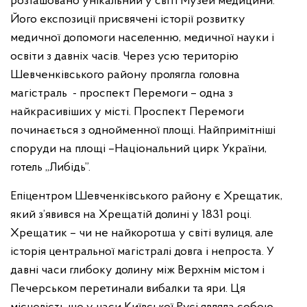
розташовано унікальний у світі Музей медицини.
Його експозиції присвячені історії розвитку
медичної допомоги населенню, медичної науки і
освіти з давніх часів. Через усю територію
Шевченківського району пролягла головна
магістраль - проспект Перемоги – одна з
найкрасивіших у місті. Проспект Перемоги
починається з однойменної площі. Найпримітніші
споруди на площі –Національний цирк України,
готель „Либідь”.
Епіцентром Шевченківського району є Хрещатик,
який з’явився на Хрещатій долині у 1831 році.
Хрещатик – чи не найкоротша у світі вулиця, але
історія центральної магістралі довга і непроста. У
давні часи глибоку долину між Верхнім містом і
Печерськом перетинали вибалки та яри. Ця