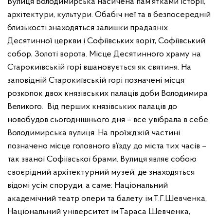
Вулиця Володимирська насичена пам’ятками історії,
архітектури, культури. Обабіч неї та в безпосередній
близькості знаходяться залишки прадавніх
Десятинної церкви і Софіївських воріт, Софіївський
собор, Золоті ворота. Місце Десятинного храму на
Старокиївській горі вшановується як святиня. На
заповідній Старокиївській горі позначені місця
розкопок двох князівських палаців доби Володимира
Великого. Від перших князівських палаців до
новобудов сьогоднішнього дня – все увібрала в себе
Володимирська вулиця. На проїжджій частині
позначено місце головного в’їзду до міста тих часів –
так званої Софіївської брами. Вулиця являє собою
своєрідний архітектурний музей, де знаходяться
відомі усім споруди, а саме: Національний
академічний театр опери та балету ім.Т.Г.Шевченка,
Національний університет ім.Тараса Шевченка,