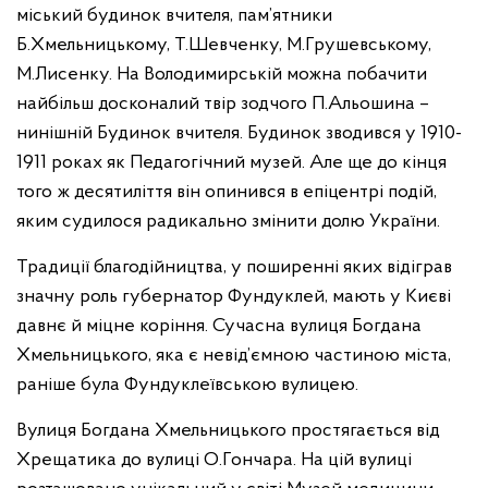
міський будинок вчителя, пам’ятники
Б.Хмельницькому, Т.Шевченку, М.Грушевському,
М.Лисенку. На Володимирській можна побачити
найбільш досконалий твір зодчого П.Альошина –
нинішній Будинок вчителя. Будинок зводився у 1910-
1911 роках як Педагогічний музей. Але ще до кінця
того ж десятиліття він опинився в епіцентрі подій,
яким судилося радикально змінити долю України.
Традиції благодійництва, у поширенні яких відіграв
значну роль губернатор Фундуклей, мають у Києві
давнє й міцне коріння. Сучасна вулиця Богдана
Хмельницького, яка є невід’ємною частиною міста,
раніше була Фундуклеївською вулицею.
Вулиця Богдана Хмельницького простягається від
Хрещатика до вулиці О.Гончара. На цій вулиці