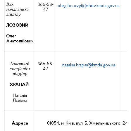
В.о.
366-58-
3
oleg.lozovyi@shev.kmda.gov.ua
начальника
47
відділу
ЛОЗОВИЙ
Олег
Анатолійович
Головний
366-58-
3
nataliia.hrapai@kmda.gov.ua
спеціаліст
47
відділу
ХРАПАЙ
Наталія
Львівна
Адреса
01054, м. Київ, вул. Б. Хмельницького, 24