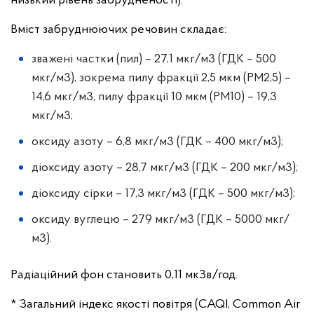
низький рівень забрудненості)
.
Вміст забруднюючих речовин складає:
зважені частки (пил) – 27,1 мкг/м
3
(ГДК – 500
мкг/м
3
), зокрема пилу фракції 2,5 мкм (PM
2,5
) –
14,6 мкг/м
3
, пилу фракції 10 мкм (PM
10
) – 19,3
мкг/м
3
;
оксиду азоту – 6,8 мкг/м
3
(ГДК – 400 мкг/м
3
);
діоксиду азоту – 28,7 мкг/м
3
(ГДК – 200 мкг/м
3
);
діоксиду сірки – 17,3 мкг/м
3
(ГДК – 500 мкг/м
3
);
оксиду вуглецю – 279 мкг/м
3
(ГДК – 5000 мкг/
м
3
).
Радіаційний фон становить 0,11 мкЗв/год.
* Загальний індекс якості повітря (CAQI, Common Air