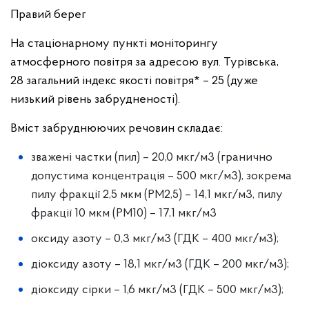
Правий берег
На стаціонарному пункті моніторингу
атмосферного повітря за адресою
вул. Турівська,
28
загальний індекс якості повітря* –
25 (дуже
низький рівень забрудненості).
Вміст забруднюючих речовин складає:
зважені частки (пил) – 20,0 мкг/м
3
(гранично
допустима концентрація – 500 мкг/м
3
), зокрема
пилу фракції 2,5 мкм (PM
2,5
) – 14,1 мкг/м
3
, пилу
фракції 10 мкм (PM
10
) – 17,1 мкг/м
3
оксиду азоту – 0,3 мкг/м
3
(ГДК – 400 мкг/м
3
);
діоксиду азоту – 18,1 мкг/м
3
(ГДК – 200 мкг/м
3
);
діоксиду сірки – 1,6 мкг/м
3
(ГДК – 500 мкг/м
3
);