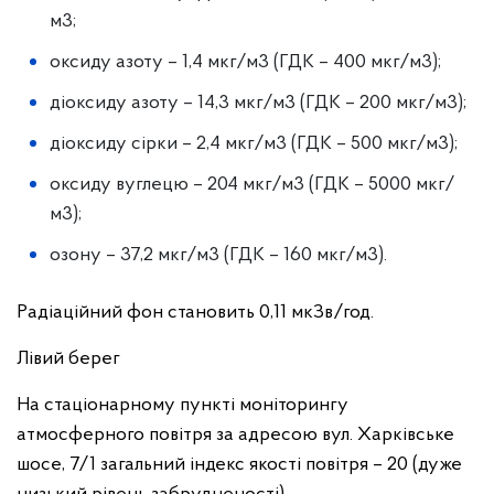
м
3
;
оксиду азоту – 1,4 мкг/м
3
(ГДК – 400 мкг/м
3
);
діоксиду азоту – 14,3 мкг/м
3
(ГДК – 200 мкг/м
3
);
діоксиду сірки – 2,4 мкг/м
3
(ГДК – 500 мкг/м
3
);
оксиду вуглецю – 204 мкг/м
3
(ГДК – 5000 мкг/
м
3
);
озону – 37,2 мкг/м
3
(ГДК – 160 мкг/м
3
).
Радіаційний фон становить 0,11 мкЗв/год.
Лівий берег
На стаціонарному пункті моніторингу
атмосферного повітря за адресою
вул. Харківське
шосе, 7/1
загальний індекс якості повітря –
20 (дуже