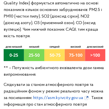
Quality Index) формується автоматично на основі
показників кількох основних забруднювачів: PM2.5 і
PM10 (частки пилу), SO2 (діоксид сірки), NO2
(діоксид азоту), ОЗ (приземний озон), CO (оксид
вуглецю). Чим нижчий показник CAQI, тим краща
якість повітря.
** – Потужність амбієнтного еквівалента дози гамма
випромінювання.
Слідкувати за станом атмосферного повітря та
радіаційним фоном у режимі реального часу можна
за посиланням:
https://asm.kyivcity.gov.ua
. Також
інформація про стан атмосферного повітря