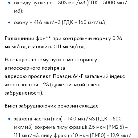
оксиду вуглецю – 303 мкг/м
3
(ГДК – 5000 мкг/
м
3
);
озону – 41,6 мкг/м
3
(ГДК – 160 мкг/м
3
).
Радіаційний фон** при контрольній нормі у 0,26
мкЗв/год становить 0,11 мкЗв/год.
На стаціонарному пункті моніторингу
атмосферного повітря за
адресою
проспект. Правди, 64-Г
загальний індекс
якості повітря –
23 (дуже низький рівень
забрудненості).
Вміст забруднюючих речовин складає:
зважені частки (пил) – 14,0 мкг/м
3
(ГДК – 500
мкг/м
3
), зокрема пилу фракції 2,5 мкм (PM
2,5
) –
11,1 мкг/м
3
, пилу фракції 10 мкм (PM
10
) – 12,9 мкг/