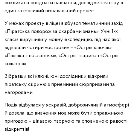
покликана поєднати навчання, дослідження і гру в
один захопливий пізнавальний процес.
У межах проєкту в ліцеї відбувся тематичний захід
«Піратська подорож за скарбами знань». Учні 1-х
класів вирушили у мовну експедицію, під час якої
відвідали чотири «острови» – «Острів ключів»,
«Пляшка з посланням», «Острів тварин» і «Острів
кольорів».
Зібравши всі ключі, юні дослідники відкрили
піратську скриню з приємними сюрпризами та
нагородами.
Подія відбулася у яскравій, доброзичливій атмосфері
й довела, що вивчення мов може бути справжньою
пригодою – цікавою, творчою та сповненою радості
відкриттів!