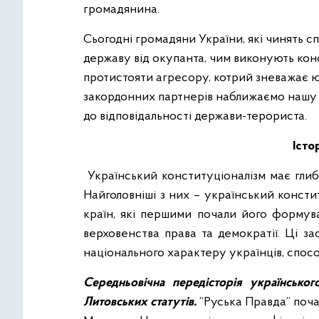
громадянина.
Сьогодні громадяни України, які чинять 
державу від окупанта, чим виконують кон
протистояти агресору, котрий зневажає 
закордонних партнерів наближаємо нашу 
до відповідальності держави-терориста.
Істо
Український конституціоналізм має глибок
Найголовніші з них – український конст
країн, які першими почали його формува
верховенства права та демократії. Ці з
національного характеру українців, спосо
Середньовічна передісторія українськог
Литовських статутів.
“Руська Правда” поча