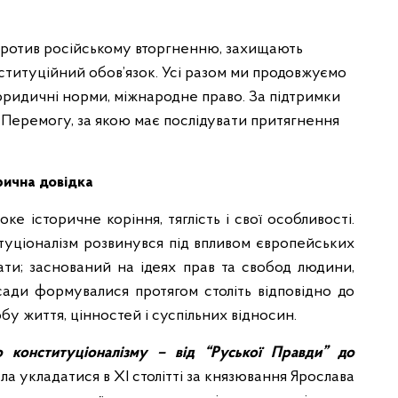
спротив російському вторгненню, захищають
ституційний обов’язок. Усі разом ми продовжуємо
юридичні норми, міжнародне право. За підтримки
Перемогу, за якою має послідувати притягнення
рична довідка
е історичне коріння, тяглість і свої особливості.
итуціоналізм розвинувся під впливом європейських
ти; заснований на ідеях прав та свобод людини,
асади формувалися протягом століть відповідно до
бу життя, цінностей і суспільних відносин.
о конституціоналізму – від “Руської Правди” до
ла укладатися в ХІ столітті за князювання Ярослава