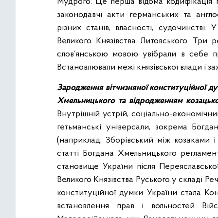
Мудрого. Це перша відома кодифікація п
законодавчі акти германських та англ
різних станів, власності, судочинстві.
Великого Князівства Литовського. Три ре
слов’янською мовою увібрали в себе пр
Встановлювали межі князівської влади і за
Зародження вітчизняної конституційної ду
Хмельницького та відродженням козацької 
Внутрішній устрій, соціально-економічни
гетьманські універсали, зокрема Богда
(наприклад, Зборівський між козаками 
статті Богдана Хмельницького регламент
становище України після Переяславсько
Великого Князівства Руського у складі Ре
конституційної думки України стала Кон
встановлення прав і вольностей Вій