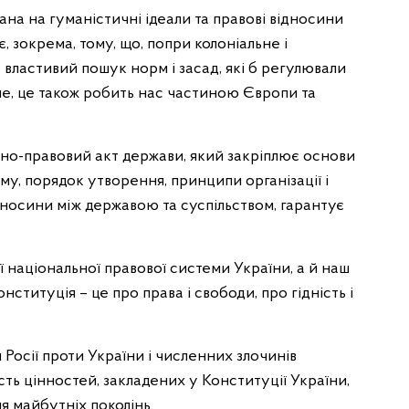
ана на гуманістичні ідеали та правові відносини
, зокрема, тому, що, попри колоніальне і
 властивий пошук норм і засад, які б регулювали
не, це також робить нас частиною Європи та
но-правовий акт держави, який закріплює основи
му, порядок утворення, принципи організації і
дносини між державою та суспільством, гарантує
 національної правової системи України, а й наш
нституція – це про права і свободи, про гідність і
 Росії проти України і численних злочинів
сть цінностей, закладених у Конституції України,
ля майбутніх поколінь.