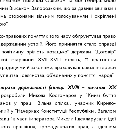
гетьманом Пилипом Орликом та між Генеральною
ним Військом Запорозьким, що за давнім звичаєм і
ма сторонами вільним голосуванням і скріплені
ою”.
ико-правових поняттях того часу обґрунтував право
ї державний устрій. Його прийняття стало справді
політичну зрілість козацької держави. “Договір”
ької старшини XVII–XVIII століть, її прагнення
традиціями й законами, враховував також інтереси
купецтва і селянства, об’єднаних у поняття “народ”.
втрати державності (кінець ХVІІІ – початок ХХ
 розробили Микола Костомаров у “Книзі буття
анов у праці “Вільна спілка”, учасник Кирило-
кий у “Начерках Конституції Республіки”. Загалом
акції в часи імператора Миколи І декларували ідеї
ного правління, громадянських прав, а ідеалом