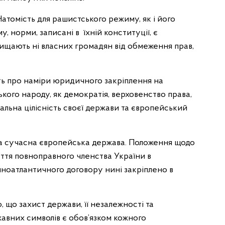
Натомість для рашистського режиму, як і його
 норми, записані в їхній конституції, є
ищають ні власних громадян від обмеження прав,
ть про наміри юридичного закріплення на
кого народу, як демократія, верховенство права,
іальна цілісність своєї держави та європейський
жна сучасна європейська держава. Положення щодо
уття повноправного членства України в
чноатлантичного договору нині закріплено в
, що захист держави, її незалежності та
ржавних символів є обов’язком кожного