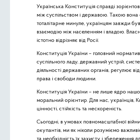
Українська Конституція справді зорієнтов
між суспільством і державою. Такою вона є
тоталітарне минуле, українцям завжди був
взаємодію між населенням і владою. Влас
істотно відрізняє від Росії.
Конституція України – головний норматив
суспільного ладу, державний устрій, систе
діяльності державних органів, регулює ві
права і свободи людини.
Конституція України – не лише ядро нашої
моральний орієнтир. Для нас, українців, Ко
цінності, стійкість та нескореність.
Сьогодні, в умовах повномасштабної війни
окупантів, ми як ніколи розуміємо важливі
та необхідність їх захисту і збереження д