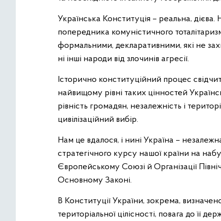
Українська Конституція – реальна, дієва. 
попередника комуністичного тоталітаризму,
формальними, декларативними, які не зах
ні інші народи від злочинів агресії.
Історично конституційний процес свідчи
найвищому рівні таких цінностей Українсь
рівність громадян, незалежність і територ
цивілізаційний вибір.
Нам це вдалося, і нині Україна – незале
стратегічного курсу нашої країни на наб
Європейському Союзі й Організації Півні
Основному Законі.
В Конституції України, зокрема, визначено
територіальної цілісності, повага до її де