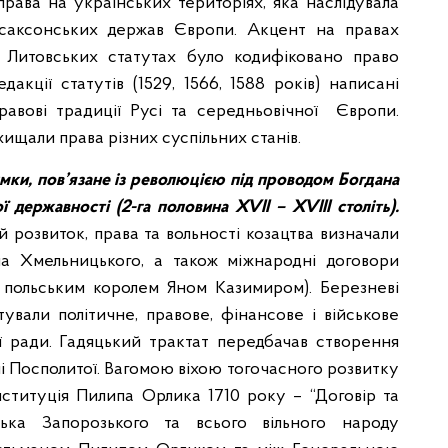
рава на українських територіях, яка наслідувала
осаксонських держав Європи. Акцент на правах
 У Литовських статутах було кодифіковано право
дакції статутів (1529, 1566, 1588 років) написані
авові традиції Русі та середньовічної Європи.
хищали права різних суспільних станів.
мки, пов’язане із революцією під проводом Богдана
державності (2-га половина XVII – XVIIІ століть).
й розвиток, права та вольності козацтва визначали
на Хмельницького, а також міжнародні договори
і польським королем Яном Казимиром). Березневі
ували політичне, правове, фінансове і військове
ї ради. Гадяцький трактат передбачав створення
чі Посполитої. Вагомою віхою тогочасного розвитку
ституція Пилипа Орлика 1710 року – “Договір та
ська Запорозького та всього вільного народу