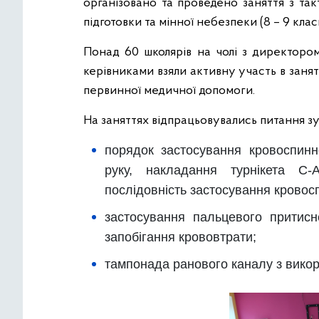
організовано та проведено заняття з такт
підготовки та мінної небезпеки (8 – 9 клас
Понад 60 школярів
на чолі з директоро
керівниками
взяли
активну участь в
занят
первинної медичної допомоги.
На заняттях відпрацьовувались питання з
порядок застосування кровоспинно
руку, накладання турнікета С-
послідовність застосування кровос
застосування пальцевого притисн
запобігання крововтрати;
тампонада ранового каналу з вико