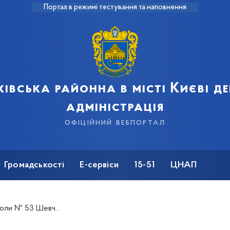
Портал в режимі тестування та наповнення
івська районна в місті Києві 
адміністрація
офіційний вебпортал
Громадськості
Е-сервіси
15-51
ЦНАП
цини, тактичної, вогневої підготовки та мінної небезпеки