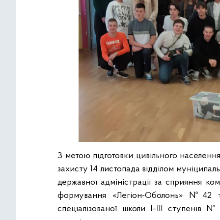
З метою підготовки цивільного населенн
захисту 14 листопада відділом муніципаль
державної адміністрації за сприяння ко
формування «Легіон-Оболонь» №42 те
спеціалізованої школи І–ІІІ ступенів