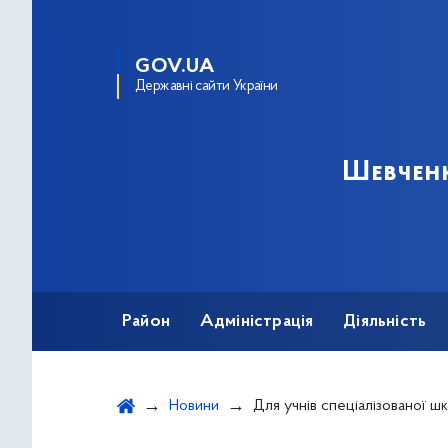
GOV.UA
Державні сайти України
Шевченк
Район
Адміністрація
Діяльність
Новини
Для учнів спеціалізованої школи № 53 Шевченківського району було проведено заняття з тактичної меди