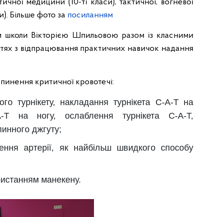
ичної медицини (10-ті класи), тактичної, вогневої
и). Більше фото за
посиланням
м школи Вікторією Шпильовою
разом із класними
тях з відпрацювання практичних навичок надання
упинення критичної кровотечі:
го турнікету, накладання турнікета С-А-Т на
А-Т на ногу, ослаблення турнікета С-А-Т,
пинного джгуту;
ення артерії, як найбільш швидкого способу
ристанням манекену.