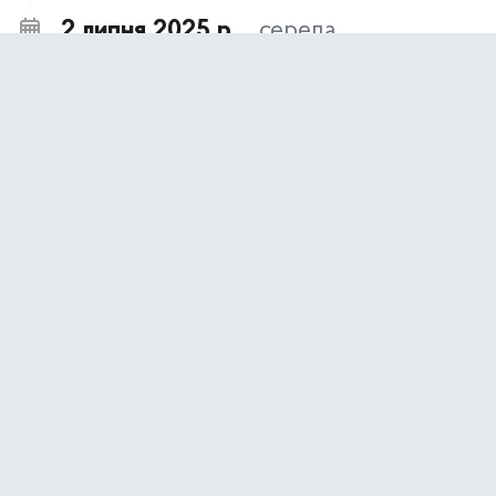
2 липня 2025 р.,
середа
Повідомлення про намір отримати дозвіл на
11:29
викиди Національного банку України
(Національний банк)
28 червня 2025 р.,
субота
Інформаційні матеріали Інституту
12:00
національної пам'яті до Дня Конституції
України-2025